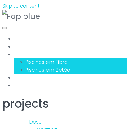
Skip to content
Sobre Nós
Serviços
Piscinas
Piscinas em Fibra
Piscinas em Betão
Equipamentos
Pedido Orçamento
projects
Order:
Desc